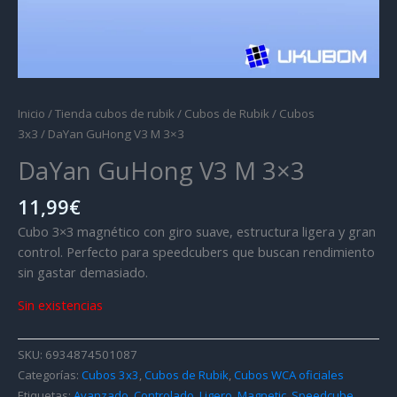
Inicio
/
Tienda cubos de rubik
/
Cubos de Rubik
/
Cubos
3x3
/ DaYan GuHong V3 M 3×3
DaYan GuHong V3 M 3×3
11,99
€
Cubo 3×3 magnético con giro suave, estructura ligera y gran
control. Perfecto para speedcubers que buscan rendimiento
sin gastar demasiado.
Sin existencias
SKU:
6934874501087
Categorías:
Cubos 3x3
,
Cubos de Rubik
,
Cubos WCA oficiales
Etiquetas:
Avanzado
,
Controlado
,
Ligero
,
Magnetic
,
Speedcube