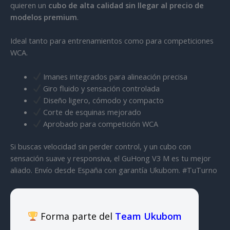
quieren un
cubo de alta calidad sin llegar al precio de
modelos premium
.
Ideal tanto para entrenamientos como para competiciones
WCA.
Imanes integrados para alineación precisa
Giro fluido y sensación controlada
Diseño ligero, cómodo y compacto
Corte de esquinas mejorado
Aprobado para competición WCA
Si buscas velocidad sin perder control, y un cubo con
sensación suave y responsiva, el GuHong V3 M es tu mejor
aliado. Envío desde España con garantía Ukubom. #TuTurno
Forma parte del
Team Ukubom