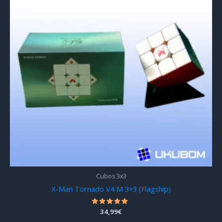
Cubos 3x3
X-Man Tornado V4 M 3×3 (Flagship)
Valorado
34,99
€
con