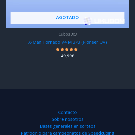
AGOTADO
Cubos 3x3
X-Man Tornado V4 M 3×3 (Pioneer UV)
Valorado
49,99
€
con
5.00
de 5
Contacto
Sobre nosotros
Bases generales en sorteos
Patrocinio para campeonatos de Speedcubing