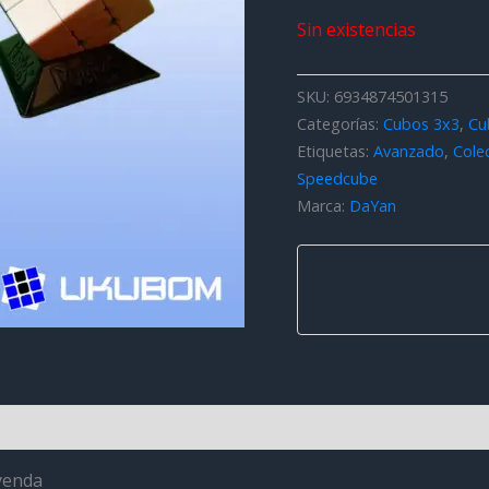
Sin existencias
SKU:
6934874501315
Categorías:
Cubos 3x3
,
Cu
Etiquetas:
Avanzado
,
Cole
Speedcube
Marca:
DaYan
es (0)
yenda