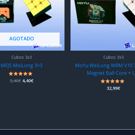
AGOTADO
Cubos 3x3
Cubos 3x3
MFJS MeiLong 3×3
MoYu WeiLong WRM V10 3
Magnet Ball-Core + 
El
El
5,40
€
4,40
€
Valorado
con
precio
precio
32,99
€
Valorado
5.00
original
actual
con
de 5
4.75
era:
es:
de 5
5,40€.
4,40€.