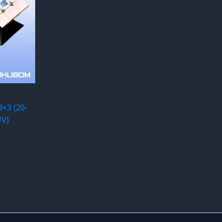
×3 (20-
UV)