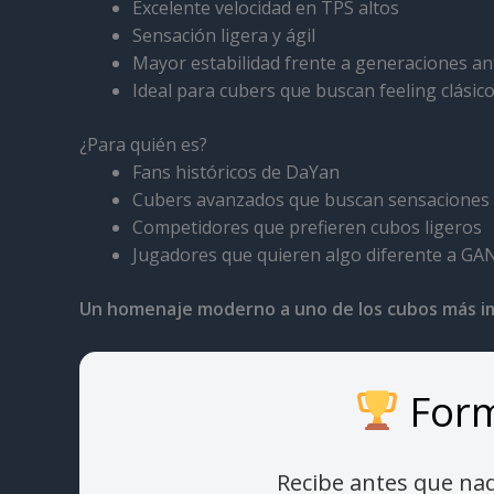
Excelente velocidad en TPS altos
Sensación ligera y ágil
Mayor estabilidad frente a generaciones an
Ideal para cubers que buscan feeling clásic
¿Para quién es?
Fans históricos de DaYan
Cubers avanzados que buscan sensaciones 
Competidores que prefieren cubos ligeros
Jugadores que quieren algo diferente a G
Un homenaje moderno a uno de los cubos más im
Form
Recibe antes que na