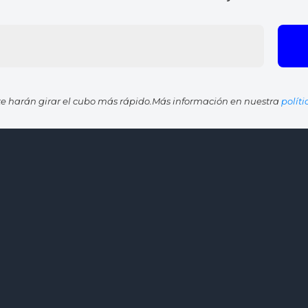
e harán girar el cubo más rápido.Más información en nuestra
polít