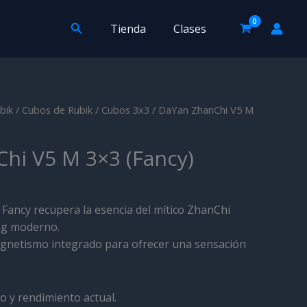
Buscar
Tienda
Clases
bik
/
Cubos de Rubik
/
Cubos 3x3
/ DaYan ZhanChi V5 M
hi V5 M 3×3 (Fancy)
Fancy recupera la esencia del mítico ZhanChi
ng moderno.
agnetismo integrado para ofrecer una sensación
o y rendimiento actual.