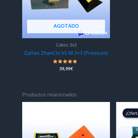
AGOTADO
Cubos 3x3
DaYan ZhanChi V5 M 3×3 (Premium)
39,99
€
Valorado
con
5.00
de 5
Productos relacionados
¡Ofert
¡Ofert