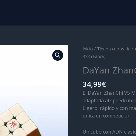
Inicio
/
Tienda cubos de ru
3×3 (Fancy)
DaYan ZhanC
34,99
€
El DaYan ZhanChi V5 M 
adaptada al speedcubi
Ligero, rápido y con m
única en competición.
Un cubo con ADN clásic