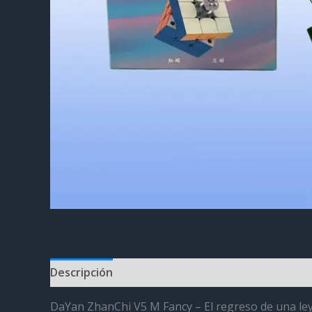
Descripción
Información adicional
Valoracion
DaYan ZhanChi V5 M Fancy – El regreso de una le