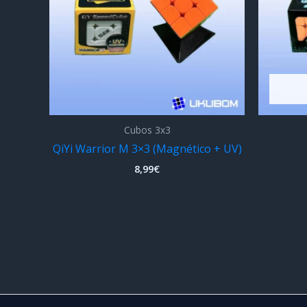
Cubos 3x3
QiYi Warrior M 3×3 (Magnético + UV)
8,99
€