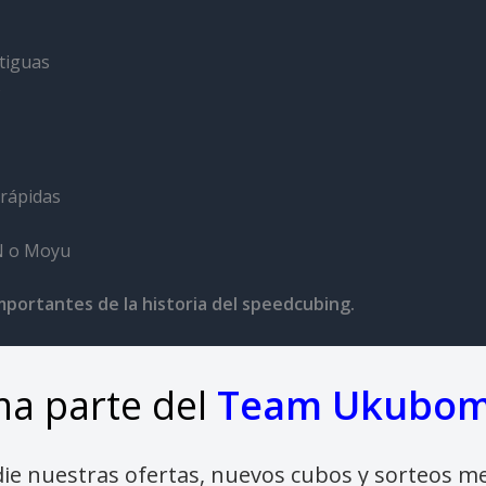
tiguas
o
rápidas
AN o Moyu
portantes de la historia del speedcubing.
a parte del
Team Ukubo
die nuestras ofertas, nuevos cubos y sorteos m