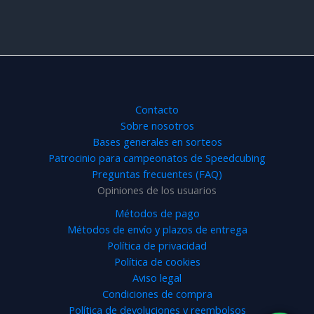
original
actual
de 5
era:
es:
34,99€.
33,99€.
Contacto
Sobre nosotros
Bases generales en sorteos
Patrocinio para campeonatos de Speedcubing
Preguntas frecuentes (FAQ)
Opiniones de los usuarios
Métodos de pago
Métodos de envío y plazos de entrega
Política de privacidad
Política de cookies
Aviso legal
Condiciones de compra
Política de devoluciones y reembolsos