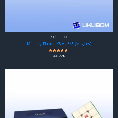
Cubos 3x3
Moretry Tianma X3 V4 3×3 (MagLev)
Valorado
33,00
€
con
4.67
de 5