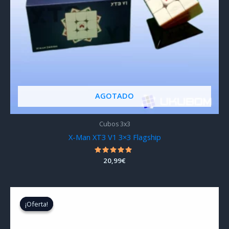
AGOTADO
Cubos 3x3
X-Man XT3 V1 3×3 Flagship
Valorado
20,99
€
con
5.00
de 5
¡Oferta!
¡Oferta!