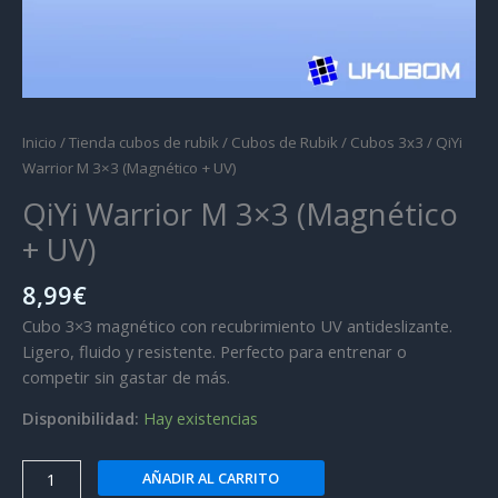
Inicio
/
Tienda cubos de rubik
/
Cubos de Rubik
/
Cubos 3x3
/ QiYi
Warrior M 3×3 (Magnético + UV)
QiYi Warrior M 3×3 (Magnético
+ UV)
8,99
€
Cubo 3×3 magnético con recubrimiento UV antideslizante.
Ligero, fluido y resistente. Perfecto para entrenar o
competir sin gastar de más.
Disponibilidad:
Hay existencias
QiYi
AÑADIR AL CARRITO
Warrior