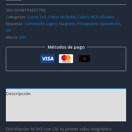
M
SKU:
6948154231793
3x3
Categorías:
Cubos 3x3
,
Cubos de Rubik
,
Cubos WCA oficiales
(Magnético
Etiquetas:
Controlado
,
Ligero
,
Magnetic
,
Principiante
,
Speedcube
,
+
UV
UV)
Marca:
QiYi
cantidad
Métodos de pago
Descripción
Información adicional
Valoraciones (0)
QiYi Warrior M 3×3 con UV: tu primer cubo magnético