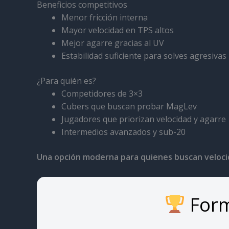
Beneficios competitivos
Menor fricción interna
Mayor velocidad en TPS altos
Mejor agarre gracias al UV
Estabilidad suficiente para solves agresivas
¿Para quién es?
Competidores de 3×3
Cubers que buscan probar MagLev
Jugadores que priorizan velocidad y agarre
Intermedios avanzados y sub-20
Una opción moderna para quienes buscan velocid
Form