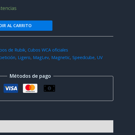
stencias
IR AL CARRITO
bos de Rubik
,
Cubos WCA oficiales
etición
,
Ligero
,
MagLev
,
Magnetic
,
Speedcube
,
UV
Métodos de pago