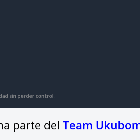
ad sin perder control.
a parte del
Team Ukubo