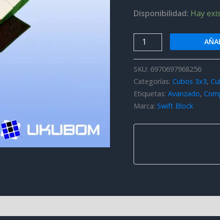
Disponibilidad:
Hay exi
Swift
AÑAD
Super
MagLev
SKU:
6970697968256
UV
Categorías:
Cubos 3x3
,
Cu
3x3
Etiquetas:
Avanzado
,
Comp
cantidad
Marca:
Swift Block
es (0)