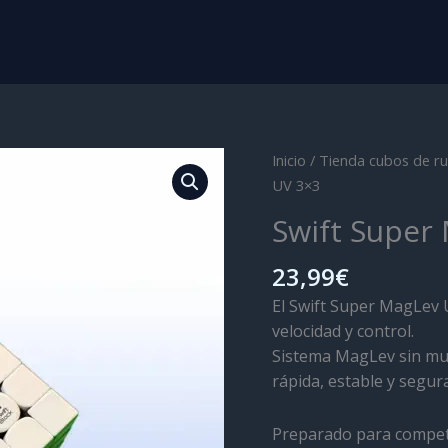
Inicio
/
Tienda cubos de ru
UV 3×3
Swift Super
23,99
€
El Swift Super MagLev 
velocidad y control.
Sistema MagLev sin mu
rápida, estable y segura
Preparado para competi