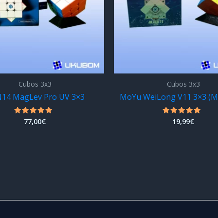
Cubos 3x3
Cubos 3x3
14 MagLev Pro UV 3×3
MoYu WeiLong V11 3×3 (M
77,00
€
19,99
€
Valorado
Valorado
con
con
5.00
4.75
de 5
de 5