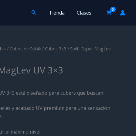
MagLev
UV
Buscar
Tienda
Clases
3x3
cantidad
bik
/
Cubos de Rubik
/
Cubos 3x3
/ Swift Super MagLev
 MagLev UV 3×3
UV 3×3 está diseñado para cubers que buscan
elles y acabado UV premium para una sensación
.
r al máximo nivel.