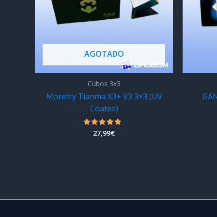
AGOTADO
Cubos 3x3
Moretry Tianma X3+ V3 3×3 (UV
GAN
Coated)
27,99
€
Valorado
con
4.67
de 5