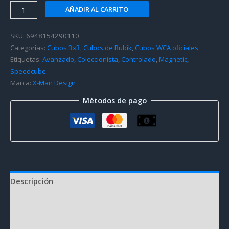
X-
AÑADIR AL CARRITO
Man
Tornado
SKU:
6948154290110
V3
Categorías:
Cubos 3x3
,
Cubos de Rubik
,
Cubos WCA oficiales
M
Etiquetas:
Avanzado
,
Coleccionista
,
Controlado
,
Magnetic
,
Flagship
Speedcube
3x3
Marca:
X-Man Design
(Magnetic
Métodos de pago
Core)
cantidad
Descripción
Información adicional
Valoraciones (59)