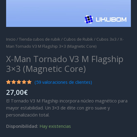
Inicio
/
Tienda cubos de rubik
/
Cubos de Rubik
/
Cubos 3x3
/ X-
Man Tornado V3 M Flagship 3×3 (Magnetic Core)
X-Man Tornado V3 M Flagship
3×3 (Magnetic Core)
(
59
valoraciones de clientes)
Valorado
59
27,00
€
con
4.97
de 5 en
El Tornado V3 M Flagship incorpora núcleo magnético para
base a
valoraciones
mayor estabilidad. Un 3×3 de élite con giro suave y
de
personalización total.
clientes
Disponibilidad:
Hay existencias