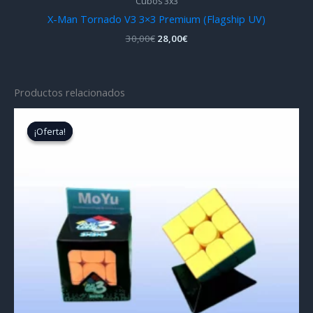
Cubos 3x3
X-Man Tornado V3 3×3 Premium (Flagship UV)
El
El
30,00
€
28,00
€
precio
precio
original
actual
era:
es:
30,00€.
28,00€.
Productos relacionados
¡Oferta!
¡Oferta!