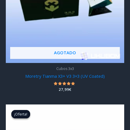
AGOTADO
Cubos 3x3
Moretry Tianma X3+ V3 3×3 (UV Coated)
Valorado
27,99
€
con
4.67
de 5
¡Oferta!
¡Oferta!