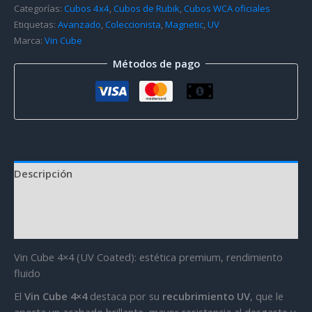
Categorías:
Cubos 4x4
,
Cubos de Rubik
,
Cubos WCA oficiales
Etiquetas:
Avanzado
,
Coleccionista
,
Magnetic
,
UV
Marca:
Vin Cube
Métodos de pago
Descripción
Información adicional
Valoraciones (2)
Vin Cube 4×4 (UV Coated): estética premium, rendimiento
fluido
El
Vin Cube 4×4
destaca por su
recubrimiento UV
, que le