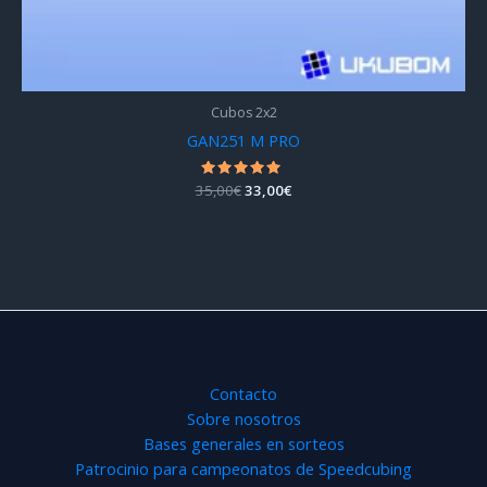
Cubos 2x2
GAN251 M PRO
El
El
35,00
Valorado
€
33,00
€
con
precio
precio
4.85
original
actual
de 5
era:
es:
35,00€.
33,00€.
Contacto
Sobre nosotros
Bases generales en sorteos
Patrocinio para campeonatos de Speedcubing