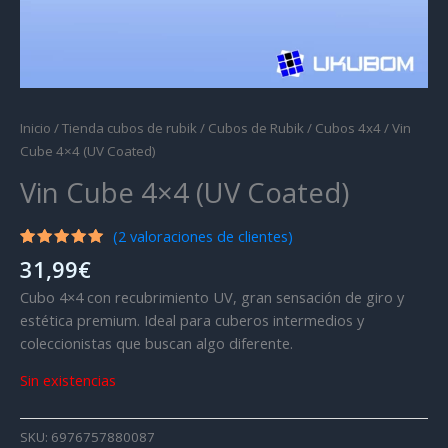
Inicio
/
Tienda cubos de rubik
/
Cubos de Rubik
/
Cubos 4x4
/ Vin
Cube 4×4 (UV Coated)
Vin Cube 4×4 (UV Coated)
(
2
valoraciones de clientes)
Valorado
2
31,99
€
con
5.00
de 5 en
Cubo 4×4 con recubrimiento UV, gran sensación de giro y
base a
valoraciones
estética premium. Ideal para cuberos intermedios y
de
coleccionistas que buscan algo diferente.
clientes
Sin existencias
SKU:
6976757880087