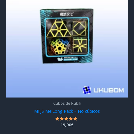
Cubos de Rubik
MFJS MeiLong Pack – No cúbicos
Valorado
19,90
€
con
4.78