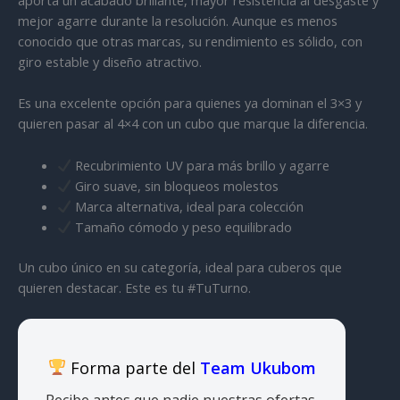
aporta un acabado brillante, mayor resistencia al desgaste y
mejor agarre durante la resolución. Aunque es menos
conocido que otras marcas, su rendimiento es sólido, con
giro estable y diseño atractivo.
Es una excelente opción para quienes ya dominan el 3×3 y
quieren pasar al 4×4 con un cubo que marque la diferencia.
Recubrimiento UV para más brillo y agarre
Giro suave, sin bloqueos molestos
Marca alternativa, ideal para colección
Tamaño cómodo y peso equilibrado
Un cubo único en su categoría, ideal para cuberos que
quieren destacar. Este es tu #TuTurno.
Forma parte del
Team Ukubom