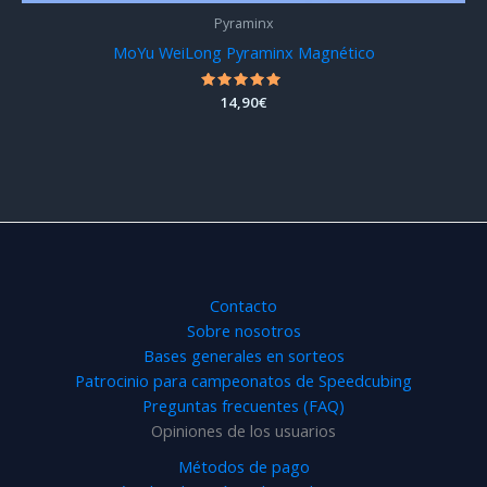
Pyraminx
MoYu WeiLong Pyraminx Magnético
Valorado
14,90
€
con
4.93
de 5
Contacto
Sobre nosotros
Bases generales en sorteos
Patrocinio para campeonatos de Speedcubing
Preguntas frecuentes (FAQ)
Opiniones de los usuarios
Métodos de pago