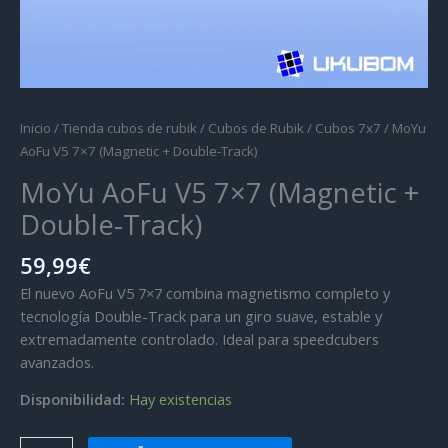
Inicio
/
Tienda cubos de rubik
/
Cubos de Rubik
/
Cubos 7x7
/ MoYu
AoFu V5 7×7 (Magnetic + Double-Track)
MoYu AoFu V5 7×7 (Magnetic +
Double-Track)
59,99
€
El nuevo AoFu V5 7×7 combina magnetismo completo y
tecnología Double-Track para un giro suave, estable y
extremadamente controlado. Ideal para speedcubers
avanzados.
Disponibilidad:
Hay existencias
MoYu