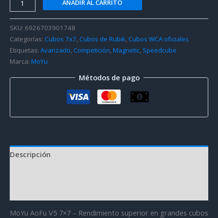
AÑADIR AL CARRITO
AoFu
V5
SKU:
6926703901748
7x7
Categorías:
Cubos 7x7
,
Cubos de Rubik
,
Cubos WCA oficiales
(Magnetic
Etiquetas:
Avanzado
,
Competición
,
Magnetic
,
Speedcube
+
Marca:
MoYu
Double-
Métodos de pago
Track)
cantidad
Descripción
Información adicional
Valoraciones (0)
MoYu AoFu V5 7×7 – Rendimiento superior en grandes cubos