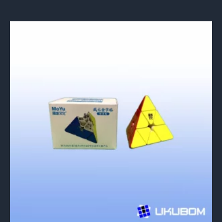
con
4.92
de 5