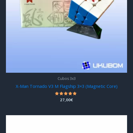
Cubos 3x3
X-Man Tornado V3 M Flagship 3×3 (Magnetic Core)
Valorado
27,00
€
con
4.97
de 5