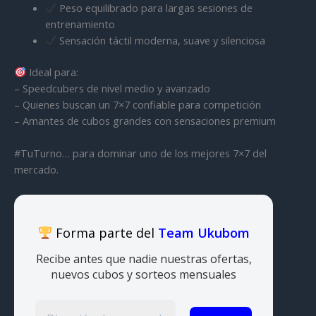
Peso equilibrado para largas sesiones de
entrenamiento
Sensación táctil moderna, suave y silenciosa
Ideal para:
– Speedcubers de nivel medio y avanzado
– Quienes buscan un 7×7 confiable para competición
– Amantes de cubos grandes con sensaciones premium
#TuTurno… para dominar uno de los mejores 7×7 del
mercado.
Forma parte del
Team Ukubom
Recibe antes que nadie nuestras ofertas,
nuevos cubos y sorteos mensuales