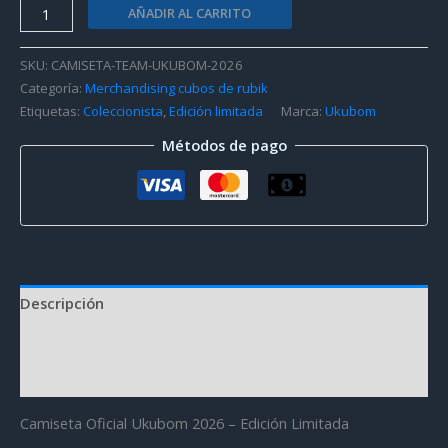
Camiseta
AÑADIR AL CARRITO
Oficial
Team
SKU:
CAMISETA-TEAM-UKUBOM-2026
Ukubom
Categoría:
Merchandising cubos de rubik
2026
Etiquetas:
Coleccionista
,
Edición limitada
Marca:
Ukubom
cantidad
Métodos de pago
Descripción
Información adicional
Valoraciones (0)
Camiseta Oficial Ukubom 2026 – Edición Limitada