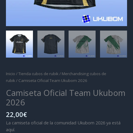
Inicio
/
Tienda cubos de rubik
/
Merchandising cubos de
rubik
/ Camiseta Oficial Team Ukubom 2026
Camiseta Oficial Team Ukubom
2026
22,00
€
La camiseta oficial de la comunidad Ukubom 2026 ya está
aquí.