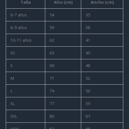
Talla
Alto (cm)
Ancho (cm)
6-7 años
54
35
8-9 años
59
38
10-11 años
62
41
XS
65
45
S
69
48
M
71
52
L
74
56
XL
77
59
XXL
80
67
XXXL
82
68