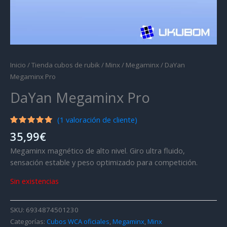
Inicio
/
Tienda cubos de rubik
/
Minx
/
Megaminx
/ DaYan
Megaminx Pro
DaYan Megaminx Pro
(
1
valoración de cliente)
Valorado
1
35,99
€
con
5.00
de 5 en
Megaminx magnético de alto nivel. Giro ultra fluido,
base a
valoración
sensación estable y peso optimizado para competición.
de un
cliente
Sin existencias
SKU:
6934874501230
Categorías:
Cubos WCA oficiales
,
Megaminx
,
Minx