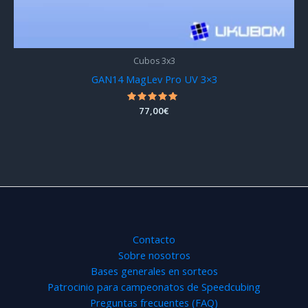
Cubos 3x3
GAN14 MagLev Pro UV 3×3
Valorado
77,00
€
con
5.00
de 5
Contacto
Sobre nosotros
Bases generales en sorteos
Patrocinio para campeonatos de Speedcubing
Preguntas frecuentes (FAQ)