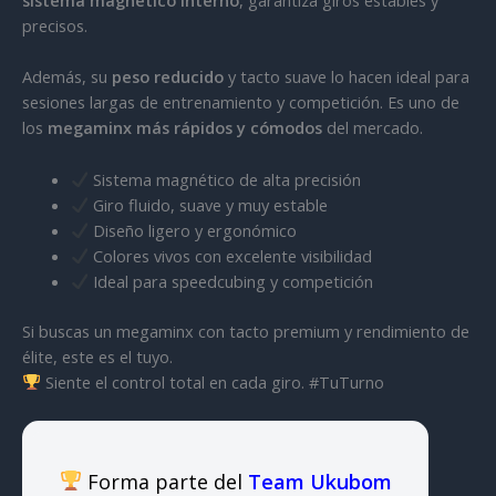
sistema magnético interno
, garantiza giros estables y
precisos.
Además, su
peso reducido
y tacto suave lo hacen ideal para
sesiones largas de entrenamiento y competición. Es uno de
los
megaminx más rápidos y cómodos
del mercado.
Sistema magnético de alta precisión
Giro fluido, suave y muy estable
Diseño ligero y ergonómico
Colores vivos con excelente visibilidad
Ideal para speedcubing y competición
Si buscas un megaminx con tacto premium y rendimiento de
élite, este es el tuyo.
Siente el control total en cada giro. #TuTurno
Forma parte del
Team Ukubom