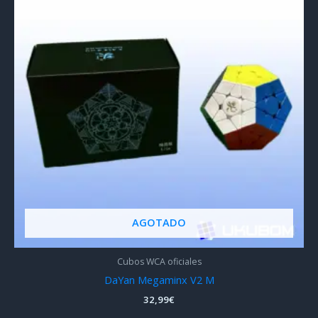
AGOTADO
Cubos WCA oficiales
DaYan Megaminx V2 M
32,99
€