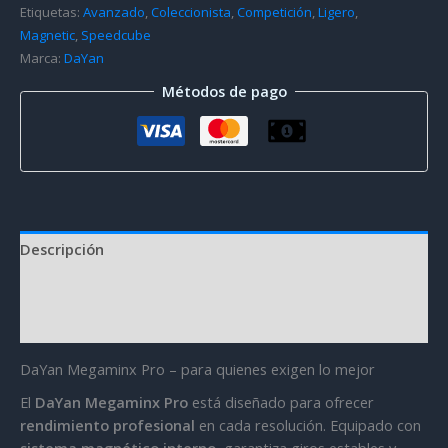
Etiquetas:
Avanzado
,
Coleccionista
,
Competición
,
Ligero
,
Magnetic
,
Speedcube
Marca:
DaYan
Métodos de pago
Descripción
Información adicional
Valoraciones (1)
DaYan Megaminx Pro – para quienes exigen lo mejor
El
DaYan Megaminx Pro
está diseñado para ofrecer
rendimiento profesional
en cada resolución. Equipado con