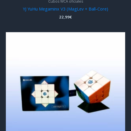
Cubos WCA oficiales
YJ YuHu Megaminx V3 (MagLev + Ball-Core)
22,99
€