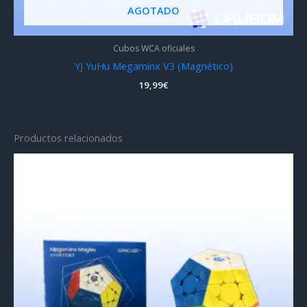
AGOTADO
Cubos WCA oficiales
YJ YuHu Megaminx V3 (Magnético)
19,99
€
Productos relacionados