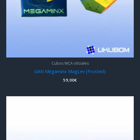
Cubos WCA oficiales
GAN Megaminx MagLev (Frosted)
59,00
€