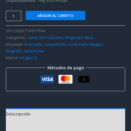
YJ
AÑADIR AL CARRITO
YuHu
Megaminx
SKU:
6970774557564
V3
Categorías:
Cubos WCA oficiales
,
Megaminx
,
Minx
(MagLev
Etiquetas:
Avanzado
,
Competición
,
Controlado
,
MagLev
,
+
Magnetic
,
Speedcube
Ball-
Marca:
YongJun YJ
Core)
Métodos de pago
cantidad
Descripción
Información adicional