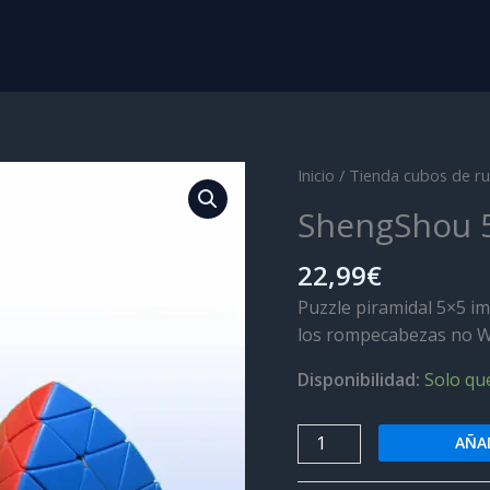
Inicio
/
Tienda cubos de ru
ShengShou 
22,99
€
Puzzle piramidal 5×5 im
los rompecabezas no WC
Disponibilidad:
Solo qu
ShengShou
AÑAD
5x5