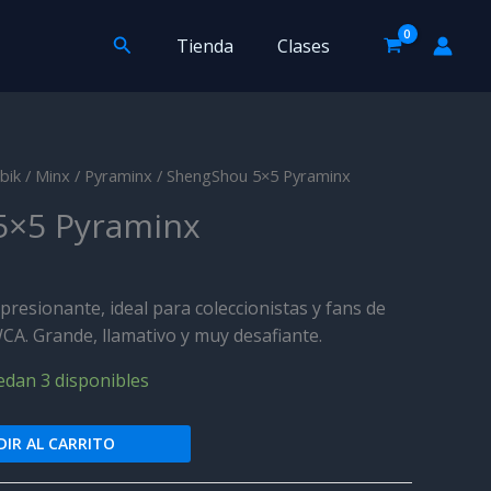
Pyraminx
cantidad
Buscar
Tienda
Clases
bik
/
Minx
/
Pyraminx
/ ShengShou 5×5 Pyraminx
5×5 Pyraminx
presionante, ideal para coleccionistas y fans de
A. Grande, llamativo y muy desafiante.
edan 3 disponibles
IR AL CARRITO