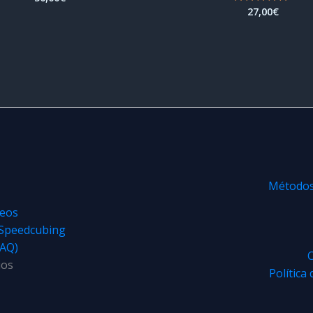
27,00
€
Valorado
con
4.97
de 5
Métodos 
teos
 Speedcubing
FAQ)
C
ios
Política