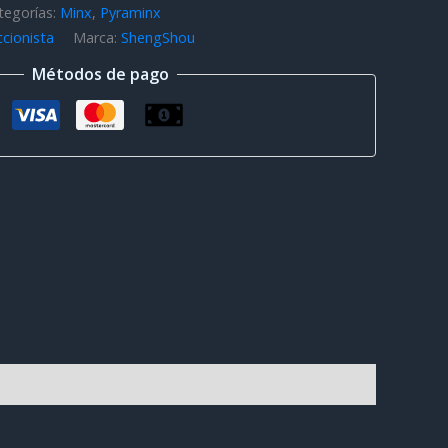
tegorías:
Minx
,
Pyraminx
ccionista
Marca:
ShengShou
Métodos de pago