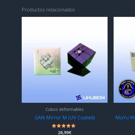
Productos relacionados
Cubos deformables
GAN Mirror M (UV Coated)
MoYu We
26,99
€
Valorado