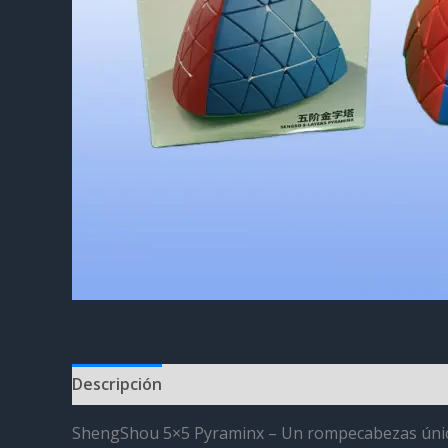
Descripción
Información adicional
Valoracion
ShengShou 5×5 Pyraminx – Un rompecabezas únic