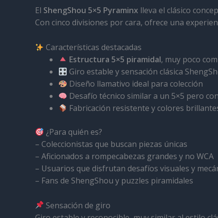
El
ShengShou 5×5 Pyraminx
lleva el clásico conc
Con cinco divisiones por cara, ofrece una experie
Características destacadas
Estructura 5×5 piramidal
, muy poco co
Giro estable y sensación clásica ShengS
Diseño llamativo ideal para colección
Desafío técnico similar a un 5×5 pero con
Fabricación resistente y colores brillante
¿Para quién es?
– Coleccionistas que buscan piezas únicas
– Aficionados a rompecabezas grandes y no WCA
– Usuarios que disfrutan desafíos visuales y mecá
– Fans de ShengShou y puzzles piramidales
Sensación de giro
Giro estable y reconocible, muy similar al estilo 