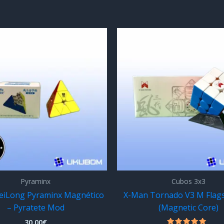
Pyraminx
Cubos 3x3
iLong Pyraminx Magnético
X-Man Tornado V3 M Flags
– Pyratete Mod
(Magnetic Core)
30,00
€