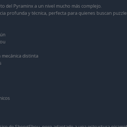
epto del Pyraminx a un nivel mucho más complejo.
ncia profunda y técnica, perfecta para quienes buscan puzzle
mún
hou
 mecánica distinta
s
nicos
clásico de ShengShou, pero adaptado a una estructura pirami