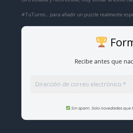
#TuTurno… para añadir un puzzle realmente especi
Form
Recibe antes que na
Sin spam. Solo novedades que t