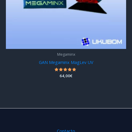
Megaminx
GAN Megaminx MagLev UV
Valorado
64,00
€
con
5.00
de 5
Contacto