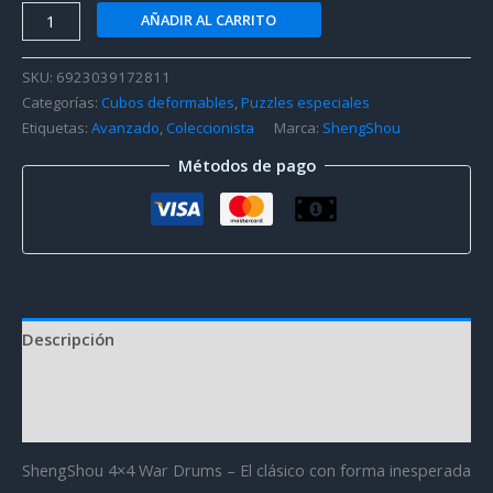
ShengShou
AÑADIR AL CARRITO
4x4
War
SKU:
6923039172811
Drums
Categorías:
Cubos deformables
,
Puzzles especiales
Puzzle
Etiquetas:
Avanzado
,
Coleccionista
Marca:
ShengShou
cantidad
Métodos de pago
Descripción
Información adicional
Valoraciones (1)
ShengShou 4×4 War Drums – El clásico con forma inesperada