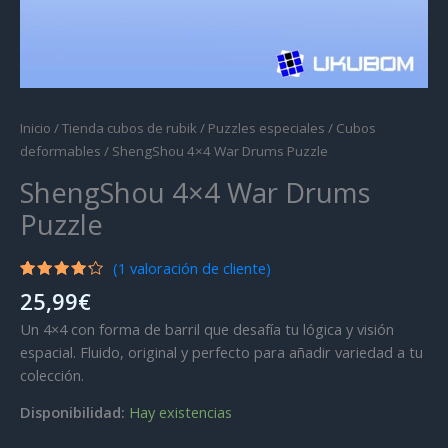
Inicio
/
Tienda cubos de rubik
/
Puzzles especiales
/
Cubos
deformables
/ ShengShou 4×4 War Drums Puzzle
ShengShou 4×4 War Drums
Puzzle
(
1
valoración de cliente)
Valorado
1
25,99
€
con
4.00
de 5 en
Un 4×4 con forma de barril que desafía tu lógica y visión
base a
valoración
espacial. Fluido, original y perfecto para añadir variedad a tu
de un
colección.
cliente
Disponibilidad:
Hay existencias