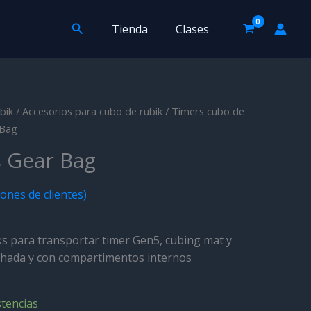
Bag
cantidad
Buscar
Tienda
Clases
bik
/
Accesorios para cubo de rubik
/
Timers cubo de
 Bag
 Gear Bag
ones de clientes)
ks para transportar timer Gen5, cubing mat y
lchada y con compartimentos internos
stencias