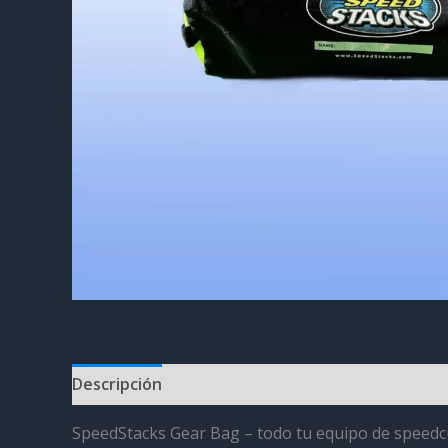
Descripción
Información adicional
Valoracion
SpeedStacks Gear Bag – todo tu equipo de speedc