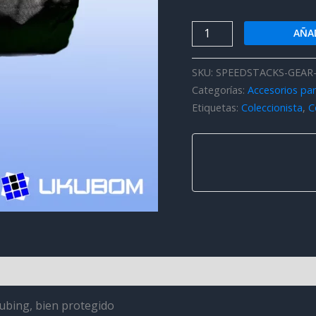
SpeedStacks
AÑAD
Gear
Bag
SKU:
SPEEDSTACKS-GEAR
cantidad
Categorías:
Accesorios par
Etiquetas:
Coleccionista
,
C
es (8)
ubing, bien protegido