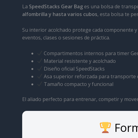
La
SpeedStacks Gear Bag
es una bolsa de transpo
alfombrilla y hasta varios cubos
, esta bolsa te p
Su interior acolchado protege cada componente y 
eventos, clases o sesiones de práctica.
Compartimentos internos para timer Gen
Material resistente y acolchado
Diseño oficial SpeedStacks
Asa superior reforzada para transport
Tamaño compacto y funcional
El aliado perfecto para entrenar, competir y move
Form