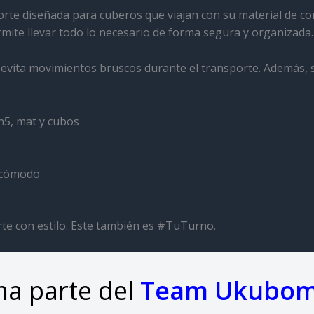
rte diseñada para cuberos que viajan con su material de c
ermite llevar todo lo necesario de forma segura y organizada.
evita movimientos bruscos durante el transporte. Además, s
5, mat y cubos
e cómodo
rte con estilo. Este también es #TuTurno.
a parte del
Team Ukubo