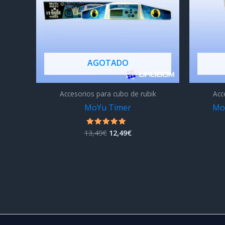
AGOTADO
Accesorios para cubo de rubik
Acc
MoYu Timer
Mo
El
El
13,49
€
12,49
€
Valorado
con
precio
precio
5.00
original
actual
de 5
era:
es:
13,49€.
12,49€.