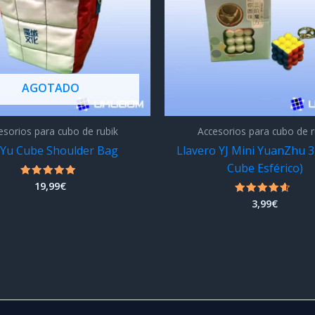
AGOTADO
esorios para cubo de rubik
Accesorios para cubo de r
Yu Cube Shoulder Bag
Llavero YJ Mini YuanZhu 3
Cube Esférico)
19,99
€
Valorado
con
3,99
€
Valorado
4.75
con
de 5
4.33
de 5