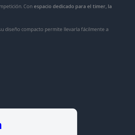
ompetición. Con
espacio dedicado para el timer, la
u diseño compacto permite llevarla fácilmente a
m