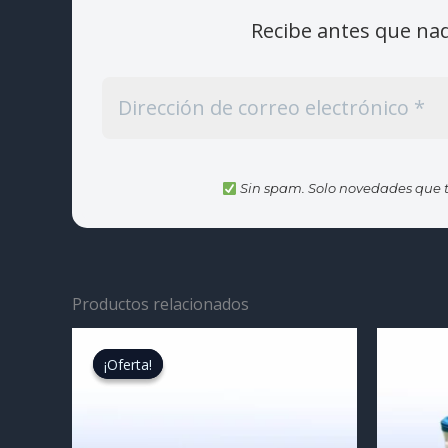
Recibe antes que na
Sin spam. Solo novedades que t
Productos relacionados
¡Oferta!
¡Oferta!