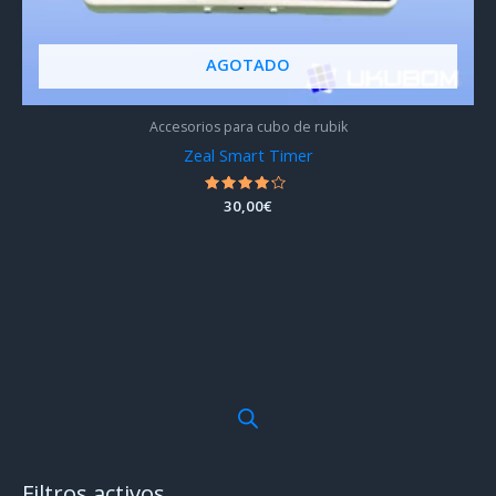
AGOTADO
Accesorios para cubo de rubik
Zeal Smart Timer
Valorado
30,00
€
con
4.00
de 5
Filtros activos