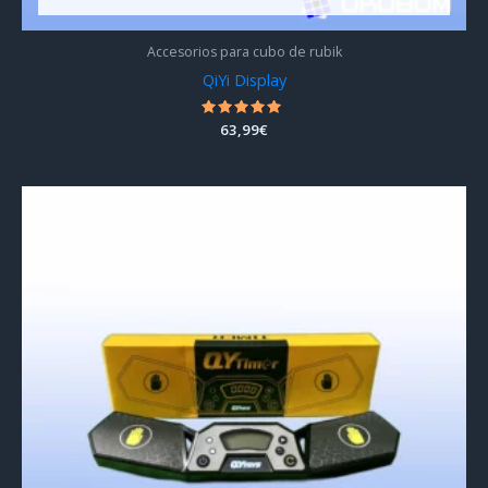
Accesorios para cubo de rubik
QiYi Display
Valorado
63,99
€
con
4.73
de 5