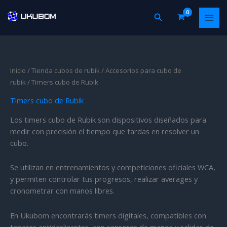
Ir
Buscar
al
contenido
Inicio
/
Tienda cubos de rubik
/
Accesorios para cubo de
rubik
/ Timers cubo de Rubik
Timers cubo de Rubik
Los timers cubo de Rubik son dispositivos diseñados para
medir con precisión el tiempo que tardas en resolver un
cubo.
Se utilizan en entrenamientos y competiciones oficiales WCA,
y permiten controlar tus progresos, realizar averages y
cronometrar con manos libres.
En Ukubom encontrarás timers digitales, compatibles con
tapetes antideslizantes, con sensores de manos y salidas de