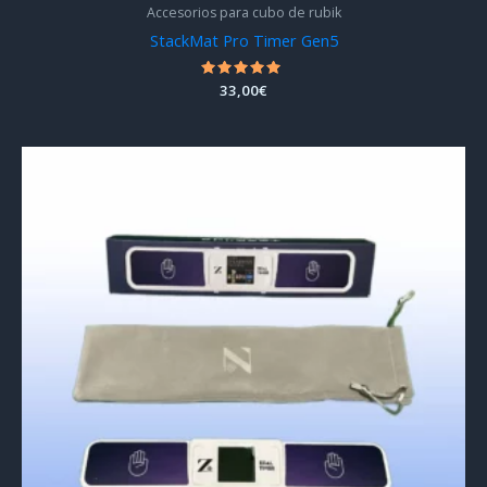
Accesorios para cubo de rubik
StackMat Pro Timer Gen5
Valorado
33,00
€
con
4.80
de 5