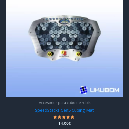
Accesorios para cubo de rubik
SpeedStacks Gen5 Cubing Mat
Valorado
14,00
€
con