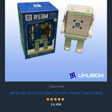
Cubos 3x3
MoYu RS3 M V5 3×3 (Ball Core UV + Robot Cube Stand)
Valorado
24,49
€
con
5.00