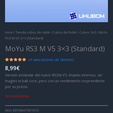
Inicio
/
Tienda cubos de rubik
/
Cubos de Rubik
/
Cubos 3x3
/ MoYu
RS3 M V5 3×3 (Standard)
MoYu RS3 M V5 3×3 (Standard)
(
4
valoraciones de clientes)
Valorado
2
8,99
€
con
5.00
de 5 en
Versión estándar del nuevo RS3M V5. Imanes internos, sin
base a
valoraciones
maglev ni ball-core, pero con un rendimiento sorprendente
de
por su precio.
clientes
Sin existencias
SKU:
6970647061013