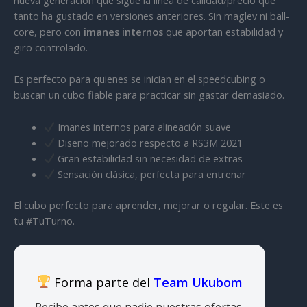
nueva generación que sigue la línea de calidad/precio que
tanto ha gustado en versiones anteriores. Sin maglev ni ball-
core, pero con
imanes internos
que aportan estabilidad y
giro controlado.
Es perfecto para quienes se inician en el speedcubing o
buscan un cubo fiable para practicar sin gastar demasiado.
Imanes internos para alineación suave
Diseño mejorado respecto a RS3M 2021
Gran estabilidad sin necesidad de extras
Sensación clásica, perfecta para entrenar
El cubo perfecto para aprender, mejorar o regalar. Este es
tu #TuTurno.
Forma parte del
Team Ukubom