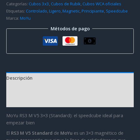
Categorías:
Cubos 3x3
,
Cubos de Rubik
,
Cubos WCA oficiales
Etiquetas:
Controlado
,
Ligero
,
Magnetic
,
Principiante
,
Speedcube
Marca:
MoYu
Métodos de pago
Descripción
Información adicional
Valoraciones (4)
MoYu RS3 M V5 3×3 (Standard): el speedcube ideal para
empezar bien
El
RS3 M V5 Standard
de
MoYu
es un 3×3 magnético de