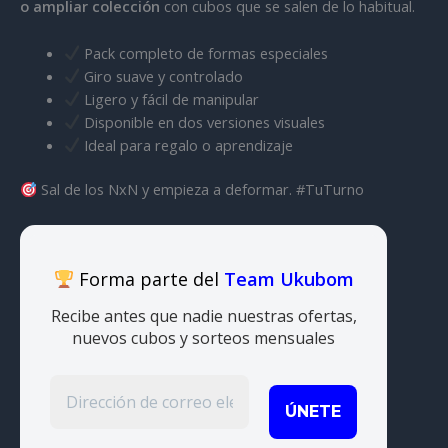
o ampliar colección
con cubos que se salen de lo habitual.
Pack completo de formas especiales
Giro suave y controlado
Ligero y fácil de manipular
Disponible en dos versiones visuales
Ideal para regalo o aprendizaje
Sal de los NxN y empieza a deformar. #TuTurno
Forma parte del
Team Ukubom
Recibe antes que nadie nuestras ofertas,
nuevos cubos y sorteos mensuales