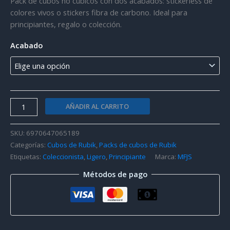
Pack de cubos no cúbicos con dos acabados: stickerless de
base a
valoraciones
colores vivos o stickers fibra de carbono. Ideal para
de
principiantes, regalo o colección.
clientes
Acabado
MFJS
AÑADIR AL CARRITO
MeiLong
Pack
SKU:
6970647065189
-
Categorías:
Cubos de Rubik
,
Packs de cubos de Rubik
No
Etiquetas:
Coleccionista
,
Ligero
,
Principiante
Marca:
MFJS
cúbicos
Métodos de pago
cantidad