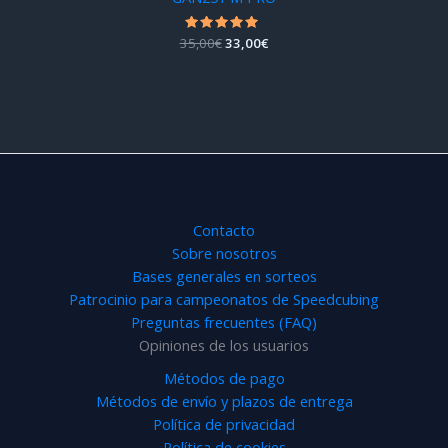
El
El
35,00
Valorado
€
33,00
€
con
precio
precio
4.85
original
actual
de 5
era:
es:
35,00€.
33,00€.
Contacto
Sobre nosotros
Bases generales en sorteos
Patrocinio para campeonatos de Speedcubing
Preguntas frecuentes (FAQ)
Opiniones de los usuarios
Métodos de pago
Métodos de envío y plazos de entrega
Política de privacidad
Política de cookies