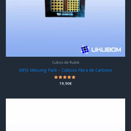
Cubos de Rubik
MFJS MeiLong Pack – Cúbicos Fibra de Carbono
Valorado
19,90
€
con
4.73
de 5