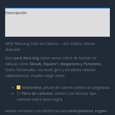
Descripción
Información adicional
Valoraciones (18)
MFJS MeiLong Pack No Cúbicos – dos estilos, misma
diversión
Este
pack MeiLong
reúne varios cubos de formas no
cúbicas como
Skewb, Square1, Megaminx y Pyraminx
,
todos funcionales, con buen giro y excelente relación
calidad/precio. Puedes elegir entre:
Stickerless
: piezas de colores sólidos sin pegatinas
Fibra de carbono
: stickers con textura tipo
carbono sobre base negra
Ambas versiones son perfectas para
principiantes, regalo